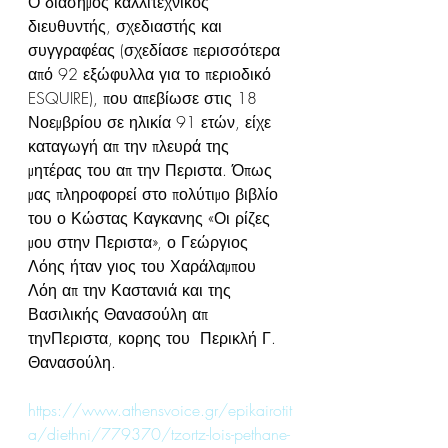
Ο διάσημος καλλιτεχνικός 
διευθυντής, σχεδιαστής και 
συγγραφέας (σχεδίασε περισσότερα 
από 92 εξώφυλλα για το περιοδικό 
ESQUIRE), που απεβίωσε στις 18 
Νοεμβρίου σε ηλικία 91 ετών, είχε 
καταγωγή απ την πλευρά της 
μητέρας του απ την Περιστα. Όπως 
μας πληροφορεί στο πολύτιμο βιβλίο 
του ο Κώστας Καγκανης «Οι ρίζες 
μου στην Περιστα», ο Γεώργιος 
Λόης ήταν γιος του Χαράλαμπου 
Λόη απ την Καστανιά και της 
Βασιλικής Θανασούλη απ 
τηνΠεριστα, κορης του  Περικλή Γ. 
Θανασούλη. 
https://www.athensvoice.gr/epikairotit
a/diethni/779370/tzortz-lois-pethane-