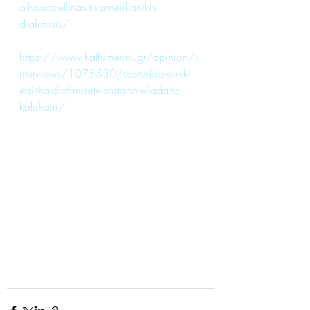
o-hrusos-ellinas-tis-amerikanikis-
diafimisis/
https://www.kathimerini.gr/opinion/i
nterviews/1075530/tzortz-lois-stin-k-
etsi-tha-diafimisete-sosta-tin-ellada-to-
kalokairi/