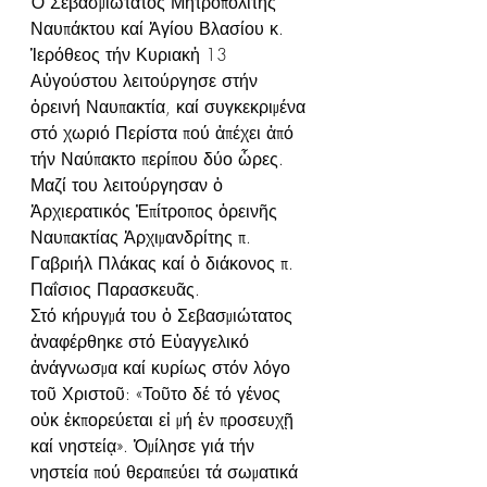
Ὁ Σεβασμιώτατος Μητροπολίτης 
Ναυπάκτου καί Ἁγίου Βλασίου κ. 
Ἱερόθεος τήν Κυριακἠ 13 
Αὐγούστου λειτούργησε στήν 
ὀρεινή Ναυπακτία, καί συγκεκριμένα 
στό χωριό Περίστα πού ἀπέχει ἀπό 
τήν Ναύπακτο περίπου δύο ὧρες. 
Μαζί του λειτούργησαν ὁ 
Ἀρχιερατικός Ἐπίτροπος ὀρεινῆς 
Ναυπακτίας Ἀρχιμανδρίτης π. 
Γαβριήλ Πλάκας καί ὁ διάκονος π. 
Παΐσιος Παρασκευᾶς.
Στό κήρυγμά του ὁ Σεβασμιώτατος 
ἀναφέρθηκε στό Εὐαγγελικό 
ἀνάγνωσμα καί κυρίως στόν λόγο 
τοῦ Χριστοῦ: «Τοῦτο δέ τό γένος 
οὐκ ἐκπορεύεται εἰ μή ἐν προσευχῇ 
καί νηστείᾳ». Ὁμίλησε γιά τήν 
νηστεία πού θεραπεύει τά σωματικά 