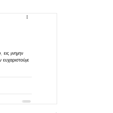
 εις μνημην 
 ευχαριστούμε 