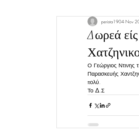
perista1904
Nov 2
Δωρεά εί
Χατζηνικ
Ο Γεώργιος Ντινης τ
Παρασκευής Χαντζην
πολύ. 
Το Δ.Σ 